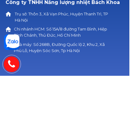
Công ty TNHH Năng lượng nhiệt Bách Khoa
Trụ sở: Thôn 3, Xã Vạn Phúc, Huyện Thanh Trì, TP
Hà Nội
Chi nhánh HCM: Số 15A/8 đường Tam Bình, Hiệp
Bình Chánh, Thủ Đức, Hồ Chí Minh
Nhà máy: Số 268B, Đường Quốc lộ 2, Khu 2, Xã
Phù Lỗ, Huyện Sóc Sơn, Tp Hà Nội
Hotline: + 84911 065 330
Email: truongnv@hexboiler.com
Website: https://hex-boilers.com
@2018 Bach Khoa Thermal Energy Co, Ltd. All Rights Reserved.