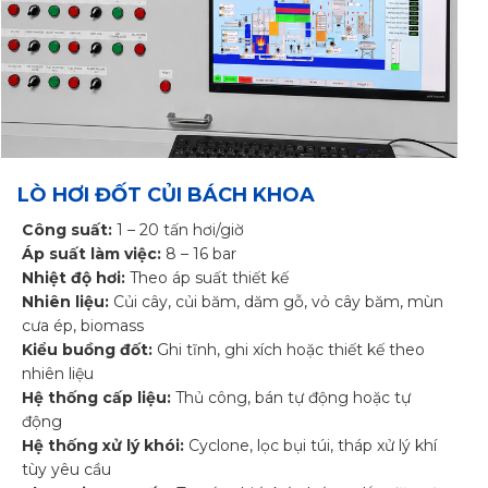
LÒ HƠI ĐỐT CỦI BÁCH KHOA
Công suất:
1 – 20 tấn hơi/giờ
Áp suất làm việc:
8 – 16 bar
Nhiệt độ hơi:
Theo áp suất thiết kế
Nhiên liệu:
Củi cây, củi băm, dăm gỗ, vỏ cây băm, mùn
cưa ép, biomass
Kiểu buồng đốt:
Ghi tĩnh, ghi xích hoặc thiết kế theo
nhiên liệu
Hệ thống cấp liệu:
Thủ công, bán tự động hoặc tự
động
Hệ thống xử lý khói:
Cyclone, lọc bụi túi, tháp xử lý khí
tùy yêu cầu