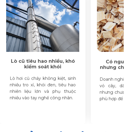
Lò cũ tiêu hao nhiều, khó
Có nguồn 
kiểm soát khói
nhưng chưa 
Lò hơi cũ cháy không kiệt, sinh
Doanh nghiệp c
nhiều tro xỉ, khói đen, tiêu hao
vỏ cây, dăm
nhiên liệu lớn và phụ thuộc
nhưng chưa có 
nhiều vào tay nghề công nhân.
phù hợp để khai