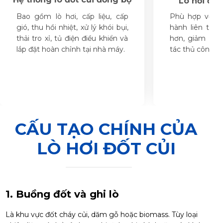
Lò hơi đốt
Bao gồm lò hơi, cấp liệu, cấp
Phù hợp với 
gió, thu hồi nhiệt, xử lý khói bụi,
hành liên tục,
thải tro xỉ, tủ điện điều khiển và
hơn, giảm phụ
lắp đặt hoàn chỉnh tại nhà máy.
tác thủ công.
CẤU TẠO CHÍNH CỦA
LÒ HƠI ĐỐT CỦI
1. Buồng đốt và ghi lò
Là khu vực đốt cháy củi, dăm gỗ hoặc biomass. Tùy loại