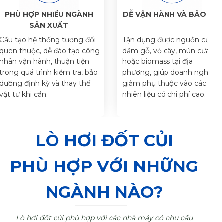
PHÙ HỢP NHIỀU NGÀNH
DỄ VẬN HÀNH VÀ BẢO TRÌ
SẢN XUẤT
Cấu tạo hệ thống tương đối
Tận dụng được nguồn củi,
quen thuộc, dễ đào tạo công
dăm gỗ, vỏ cây, mùn cưa
nhân vận hành, thuận tiện
hoặc biomass tại địa
trong quá trình kiểm tra, bảo
phương, giúp doanh nghiệp
dưỡng định kỳ và thay thế
giảm phụ thuộc vào các loại
vật tư khi cần.
nhiên liệu có chi phí cao.
LÒ HƠI ĐỐT CỦI
PHÙ HỢP VỚI NHỮNG
NGÀNH NÀO?
Lò hơi đốt củi phù hợp với các nhà máy có nhu cầu