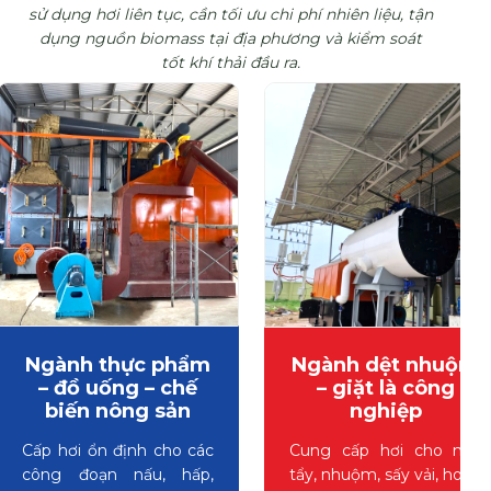
sử dụng hơi liên tục, cần tối ưu chi phí nhiên liệu, tận
dụng nguồn biomass tại địa phương và kiểm soát
tốt khí thải đầu ra.
Ngành thực phẩm
Ngành dệt nhuộm
– đồ uống – chế
– giặt là công
biến nông sản
nghiệp
Cấp hơi ổn định cho các
Cung cấp hơi cho nấu
công đoạn nấu, hấp,
tẩy, nhuộm, sấy vải, hoàn