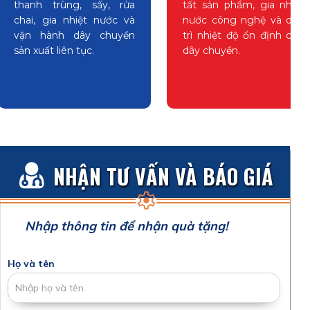
thanh trùng, sấy, rửa
tất sản phẩm, gia nhiệt
chai, gia nhiệt nước và
nước công nghệ và duy
vận hành dây chuyền
trì nhiệt độ ổn định cho
sản xuất liên tục.
dây chuyền.
NHẬN TƯ VẤN VÀ BÁO GIÁ
Nhập thông tin để nhận quà tặng!
Họ và tên