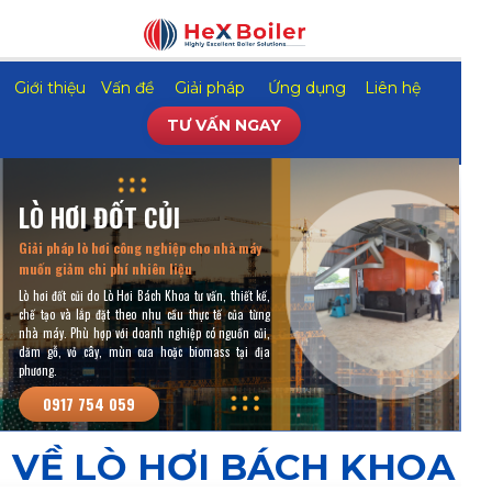
Giới thiệu
Vấn đề
Giải pháp
Ứng dụng
Liên hệ
TƯ VẤN NGAY
LÒ HƠI ĐỐT CỦI
Giải pháp lò hơi công nghiệp cho nhà máy
muốn giảm chi phí nhiên liệu
Lò hơi đốt củi do Lò Hơi Bách Khoa tư vấn, thiết kế,
chế tạo và lắp đặt theo nhu cầu thực tế của từng
nhà máy. Phù hợp với doanh nghiệp có nguồn củi,
dăm gỗ, vỏ cây, mùn cưa hoặc biomass tại địa
phương.
0917 754 059
VỀ LÒ HƠI BÁCH KHOA