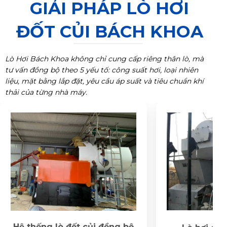
GIẢI PHÁP LÒ HƠI
ĐỐT CỦI BÁCH KHOA
Lò Hơi Bách Khoa không chỉ cung cấp riêng thân lò, mà
tư vấn đồng bộ theo 5 yếu tố: công suất hơi, loại nhiên
liệu, mặt bằng lắp đặt, yêu cầu áp suất và tiêu chuẩn khí
thải của từng nhà máy.
Hệ thống lò đốt củi đồng bộ